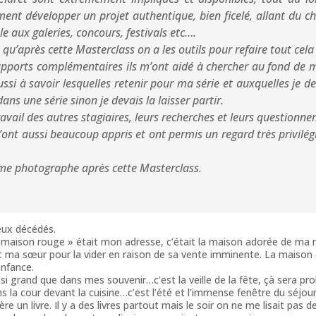
ent développer un projet authentique, bien ficelé, allant du cho
le aux galeries, concours, festivals etc….
t qu’après cette Masterclass on a les outils pour refaire tout cela
 apports complémentaires ils m’ont aidé à chercher au fond de mo
ssi à savoir lesquelles retenir pour ma série et auxquelles je
ns une série sinon je devais la laisser partir.
avail des autres stagiaires, leurs recherches et leurs questionne
nt aussi beaucoup appris et ont permis un regard très privilégi
ême photographe après cette Masterclass.
eux décédés.
« maison rouge » était mon adresse, c’était la maison adorée de ma 
ec ma sœur pour la vider en raison de sa vente imminente. La maison
enfance.
s si grand que dans mes souvenir…c’est la veille de la fête, çà sera
s la cour devant la cuisine…c’est l’été et l’immense fenêtre du séjo
e un livre. Il y a des livres partout mais le soir on ne me lisait pas 