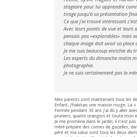
stagiaire pour lui apprendre comm
tirage jusqu’à sa présentation fina
Ce que j’ai trouvé intéressant c’es
Avec leurs points de vue et leurs
pensais pas «explorables» mais au
chaque image doit avoir sa place da
Je me suis beaucoup enrichie du tr
Les experts du dimanche matin m’o
photographie.
Je ne suis certainement pas la m
Mes parents sont maintenant tous les d
Enfant, j’habitais une maison rouge. La 
Fermée pendant 30 ans j’ai dû y aller av
pruniers, quatre orangers et toute mon 
Je me promène dans le jardin, il n’est pa
mère prépare des cornes de gazelles, dan
père et ma sœur sont tous les deux derrièr