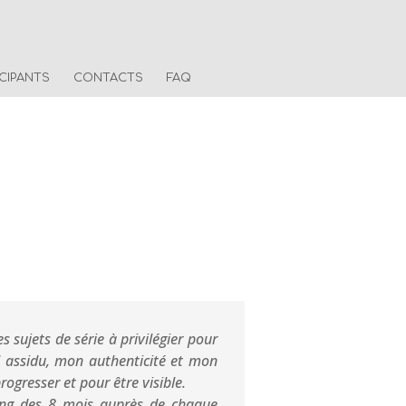
ICIPANTS
CONTACTS
FAQ
sujets de série à privilégier pour
il assidu, mon authenticité et mon
gresser et pour être visible.
long des 8 mois auprès de chaque