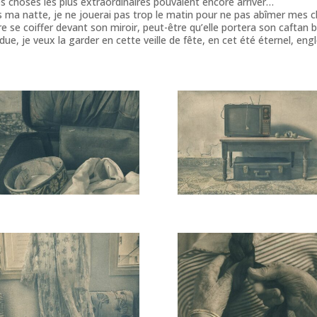
les choses les plus extraordinaires pouvaient encore arriver…
ns ma natte, je ne jouerai pas trop le matin pour ne pas abîmer mes ch
e se coiffer devant son miroir, peut-être qu’elle portera son caftan 
e, je veux la garder en cette veille de fête, en cet été éternel, eng