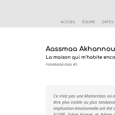
ACCUEIL
ÉQUIPE
DATES
Aassmaa Akhanno
La maison qui m’habite enc
FotoMasterclass #5
Ce n’est pas une Masterclass où o
être plus visible ou plus tendanc
implication émotionnelle ont été 
FLORE, Sylvie Hugues et Adrian 