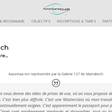
 & PROGRAMME
OBJECTIFS
INSCRIPTIONS & TARIFS
PART
uch
ore…
Aassmaa est représentée par la Galerie 127 de Marrakech.
n vous donne des idées de prises de vue, où on vous propose des 
e. C’est bien plus difficile. C’est une Masterclass où mon trava
continuellement exigées. C’est apparemment le passeport pour pro
Claret sont extrêmement impliqués et disponibles, tout au 